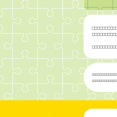
□
□
□
□
□
□
□
□
□
□
□
□
□
□
□
□
□
□
□
□
□
□
□
□
□
□
□
□
□
□
□
□
□
□
□
□
□
□
□
□
□
□
□
□
□
□
□
□
□
□
□
□
□