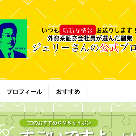
斬新な情報
いつも
お送りします
外資系証券会社員が選んだ副業
ジェリーさんの
公式
ブ
プロフィール
おすすめ
□□のおすすめＣＭＳサイポン