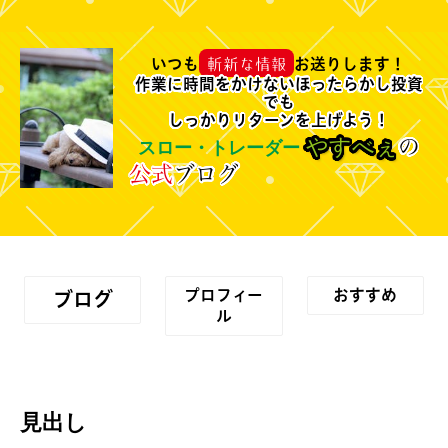
斬新な情報
いつも
お送りします！
作業に時間をかけないほったらかし投資
でも
しっかりリターンを上げよう！
の
やすべぇ
スロー・トレーダー
公式
ブログ
プロフィー
おすすめ
ブログ
ル
見出し