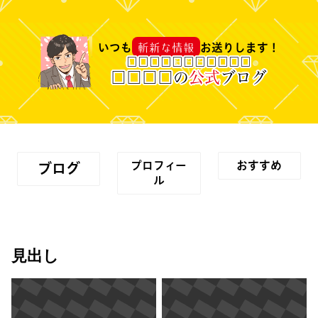
斬新な情報
いつも
お送りします！
□
□
□
□
□
□
□
□
□
□
□
□
□
□
□
の
公式
ブログ
プロフィー
おすすめ
ブログ
ル
見出し