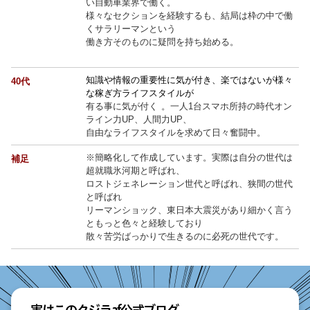
い自動車業界で働く。
様々なセクションを経験するも、結局は枠の中で働
くサラリーマンという
働き方そのものに疑問を持ち始める。
知識や情報の重要性に気が付き、楽ではないが様々
40代
な稼ぎ方ライフスタイルが
有る事に気が付く 。一人1台スマホ所持の時代オン
ライン力UP、人間力UP、
自由なライフスタイルを求めて日々奮闘中。
※簡略化して作成しています。実際は自分の世代は
補足
超就職氷河期と呼ばれ、
ロストジェネレーション世代と呼ばれ、狭間の世代
と呼ばれ
リーマンショック、東日本大震災があり細かく言う
ともっと色々と経験しており
散々苦労ばっかりで生きるのに必死の世代です。