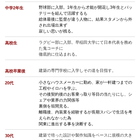
野球部に入部。1年生から才能が開花し3年生とバッ
中学2年生
テリーを組んで活躍するも
総体最後に監督が違う人物に。結果スタメンから外
され出場出来ず
寂しい思いが残る。
ラグビー部に入部。早稲田大学にて日本代表を務め
高校生
た鬼コーチに
徹底的に仕込まれる。
建築の専門学校に入学しその道を目指す。
高校卒業後
小さなハウスメーカーに勤め、家が一軒建つまでの
20代
工程やイロハを学ぶ。
その後契約後のお客乗っ取り等目の当たりにし、シ
ェアや業界の力関係等
裏側を垣間見る。
離職後、内装業を経験するが長期スパンで生活を考
えられなかった為
関東に進出する事を決断する。
建築で培った設計や製作知識をベースに規模の大き
30代