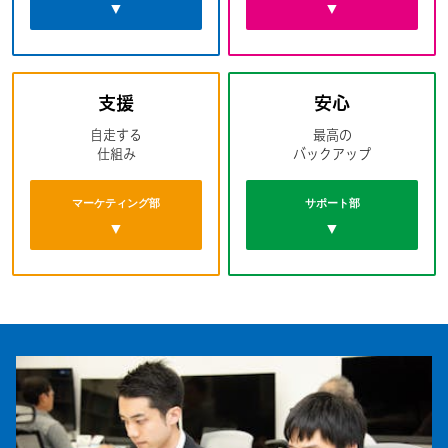
▼
▼
支援
安心
自走する
最高の
仕組み
バックアップ
マーケティング部
サポート部
▼
▼