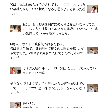
私は、兄に勧められての入社です。「ここ、おもしろ
い会社だから、いい刺激になると思うよ」と言った感
じで。
私は、もっと映像制作にのめり込みたいな～って思
い、ちょうど社長のメルマガを購読していたので、軽
い気持ちでHPから応募しました。
Mさん、ホントに映像制作好きだね～。
僕は肉体労働で、身を削って稼ぐのに限界を感じたか
らですね笑。WEB系未経験で入社できたのは奇跡で
す。笑
うちの入社条件は、「PCに強いひと」って入ってい
ましたよね？笑
そうなんですよ！勢いで応募したらなぜか面談までい
って・・・。アツい想いをぶつけたら、なんとかなり
ました。
勢い！笑
世の中、やってみないとわからないですね～