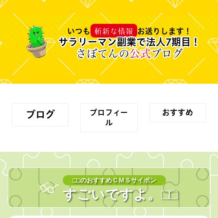
斬新な情報
いつも
お送りします！
サラリーマン副業で法人7期目！
さぼてんの
公式
ブログ
プロフィー
おすすめ
ブログ
ル
□□のおすすめＣＭＳサイポン
すごいですよ。
□
□