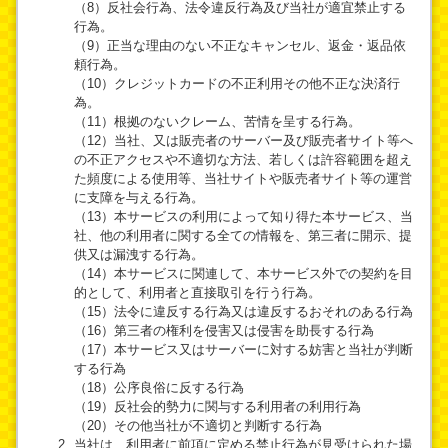
（8）反社会行為、法令違反行為及び当社が適宜禁止する
行為。
（9）正当な理由のない不正なキャンセル、返金・返品依
頼行為。
（10）クレジットカードの不正利用その他不正な決済行
為。
（11）根拠のないクレーム、苦情を呈する行為。
（12）当社、又は販売者のサーバー及び販売者サイト等へ
の不正アクセスや不適切な方法、若しくは許容範囲を超え
た頻度による使用等、当社サイトや販売者サイト等の運営
に支障を与える行為。
（13）本サービスの利用によって知り得た本サービス、当
社、他の利用者に関する全ての情報を、第三者に開示、提
供又は漏洩する行為。
（14）本サービスに関連して、本サービス外での契約を目
的として、利用者と直接取引を行う行為。
（15）法令に違反する行為又は違反するおそれのある行為
（16）第三者の権利を侵害又は侵害を助長する行為
（17）本サービス又はサーバーに対する妨害と当社が判断
する行為
（18）公序良俗に反する行為
（19）反社会的勢力に関与する利用者の利用行為
（20）その他当社が不適切と判断する行為
当社は、利用者に前項に定める禁止行為が見受けられた場