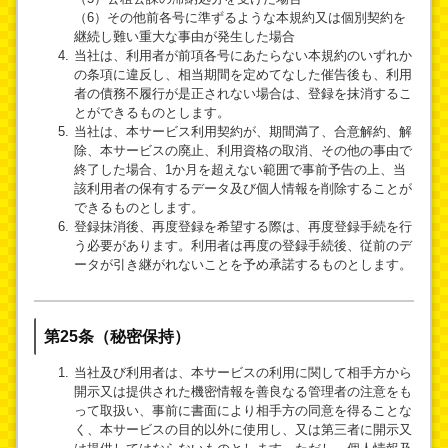
（6）その他前各号に準ずるような本規約又は個別契約を
継続し難い重大な事由が発生した場合
当社は、利用者が前項各号にあたらない本規約のいずれか
の条項に違反し、相当期間を定めてなした催告後も、利用
者の債務不履行が是正されない場合は、登録を抹消するこ
とができるものとします。
当社は、本サービス利用契約が、期間満了、合意解約、解
除、本サービスの廃止、利用資格の取消、その他の事由で
終了した場合、1か月を超えない範囲で事前予告の上、当
該利用者の保有するデータ及び個人情報を削除することが
できるものとします。
登録抹消後、再度登録を希望する際は、再度登録手続を行
う必要があります。利用者は再度の登録手続後、従前のデ
ータが引き継がれないことを予め承諾するものとします。
第25条（秘密保持）
当社及び利用者は、本サービスの利用に関して相手方から
開示又は提供された機密情報を善良なる管理者の注意をも
って取扱い、事前に書面により相手方の同意を得ることな
く、本サービスの目的以外に使用し、又は第三者に開示又