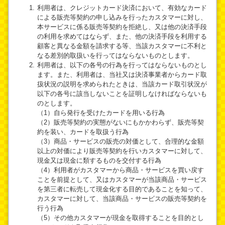
利用者は、クレジットカード決済において、有効なカード
による販売等契約の申し込みを行ったカスタマーに対し、
本サービスに係る販売等契約を拒絶し、又は他の決済手段
の利用を求めてはならず、また、他の決済手段を利用する
顧客と異なる金額を請求する等、当該カスタマーに不利と
なる差別的取扱いを行ってはならないものとします。
利用者は、以下の各号の行為を行ってはならないものとし
ます。また、利用者は、当社又は決済事業者からカード取
扱状況の説明を求められたときは、当該カード取引状況が
以下の各号に該当しないことを証明しなければならないも
のとします。
（1）自ら発行を受けたカードを用いる行為
（2）販売等契約の実態がないにもかかわらず、販売等契
約を装い、カードを取扱う行為
（3）商品・サービスの販売の対価として、合理的な金額
以上の対価により販売等契約を行いカスタマーに対して、
現金又は現金に類するものを交付する行為
（4）利用者がカスタマーから商品・サービスを買い戻す
ことを前提として、又はカスタマーが当該商品・サービス
を第三者に転売して現金化する目的であることを知って、
カスタマーに対して、当該商品・サービスの販売等契約を
行う行為
（5）その他カスタマーが現金を取得することを目的とし