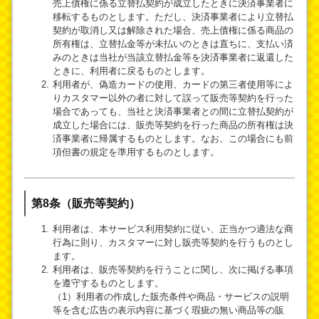
売上債権に係る立替払契約が成立したときに決済事業者に
移転するものとします。ただし、決済事業者により立替払
契約が取消し又は解除された場合、売上債権に係る商品の
所有権は、立替払金等が未払いのときは直ちに、支払い済
みのときは当社が当該立替払金等を決済事業者に返還した
ときに、利用者に戻るものとします。
利用者が、偽造カードの使用、カードの第三者使用等によ
りカスタマー以外の者に対して誤って販売等契約を行った
場合であっても、当社と決済事業者との間に立替払契約が
成立した場合には、販売等契約を行った商品の所有権は決
済事業者に帰属するものとします。なお、この場合にも前
項但書の規定を準用するものとします。
第8条（販売等契約）
利用者は、本サービス利用契約に従い、正当かつ適法な商
行為に則り、カスタマーに対し販売等契約を行うものとし
ます。
利用者は、販売等契約を行うことに関し、次に掲げる事項
を遵守するものとします。
（1）利用者の作成した販売条件や商品・サービスの説明
等を含む広告の表示内容に基づく瑕疵の無い商品等の販