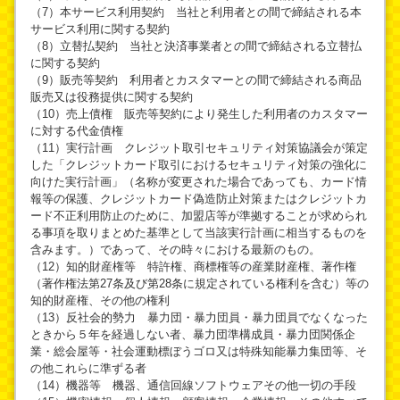
（7）本サービス利用契約 当社と利用者との間で締結される本
サービス利用に関する契約
（8）立替払契約 当社と決済事業者との間で締結される立替払
に関する契約
（9）販売等契約 利用者とカスタマーとの間で締結される商品
販売又は役務提供に関する契約
（10）売上債権 販売等契約により発生した利用者のカスタマー
に対する代金債権
（11）実行計画 クレジット取引セキュリティ対策協議会が策定
した「クレジットカード取引におけるセキュリティ対策の強化に
向けた実行計画」（名称が変更された場合であっても、カード情
報等の保護、クレジットカード偽造防止対策またはクレジットカ
ード不正利用防止のために、加盟店等が準拠することが求められ
る事項を取りまとめた基準として当該実行計画に相当するものを
含みます。）であって、その時々における最新のもの。
（12）知的財産権等 特許権、商標権等の産業財産権、著作権
（著作権法第27条及び第28条に規定されている権利を含む）等の
知的財産権、その他の権利
（13）反社会的勢力 暴力団・暴力団員・暴力団員でなくなった
ときから５年を経過しない者、暴力団準構成員・暴力団関係企
業・総会屋等・社会運動標ぼうゴロ又は特殊知能暴力集団等、そ
の他これらに準ずる者
（14）機器等 機器、通信回線ソフトウェアその他一切の手段