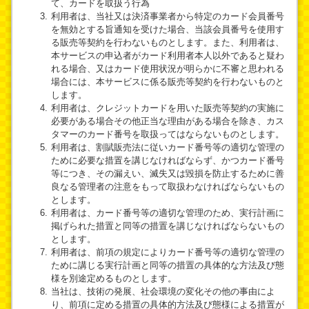
て、カードを取扱う行為
利用者は、当社又は決済事業者から特定のカード会員番号
を無効とする旨通知を受けた場合、当該会員番号を使用す
る販売等契約を行わないものとします。また、利用者は、
本サービスの申込者がカード利用者本人以外であると疑わ
れる場合、又はカード使用状況が明らかに不審と思われる
場合には、本サービスに係る販売等契約を行わないものと
します。
利用者は、クレジットカードを用いた販売等契約の実施に
必要がある場合その他正当な理由がある場合を除き、カス
タマーのカード番号を取扱ってはならないものとします。
利用者は、割賦販売法に従いカード番号等の適切な管理の
ために必要な措置を講じなければならず、かつカード番号
等につき、その漏えい、滅失又は毀損を防止するために善
良なる管理者の注意をもって取扱わなければならないもの
とします。
利用者は、カード番号等の適切な管理のため、実行計画に
掲げられた措置と同等の措置を講じなければならないもの
とします。
利用者は、前項の規定によりカード番号等の適切な管理の
ために講じる実行計画と同等の措置の具体的な方法及び態
様を別途定めるものとします。
当社は、技術の発展、社会環境の変化その他の事由によ
り、前項に定める措置の具体的方法及び態様による措置が