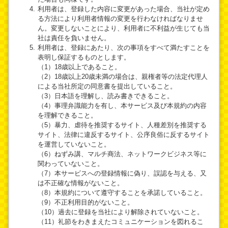
利用者は、登録した内容に変更があった場合、当社が定め
る方法により利用者情報の変更を行わなければなりませ
ん。変更しないことにより、利用者に不利益が生じても当
社は責任を負いません。
利用者は、登録にあたり、次の事項をすべて満たすことを
表明し保証するものとします。
（1）18歳以上であること。
（2）18歳以上20歳未満の場合は、親権者等の法定代理人
による当社所定の同意書を提出していること。
（3）日本語を理解し、読み書きできること。
（4）事理弁識能力を有し、本サービス及び本規約の内容
を理解できること。
（5）暴力、虐待を推奨するサイト、人種差別を推奨する
サイト、法律に違反するサイト、公序良俗に反するサイト
を運営していないこと。
（6）ねずみ講、マルチ商法、ネットワークビジネス等に
関わっていないこと。
（7）本サービスへの登録情報に偽り、誤認を与える、又
は不正確な情報がないこと。
（8）本規約について遵守することを承諾していること。
（9）不正利用目的がないこと。
（10）過去に登録を当社により解除されていないこと。
（11）礼節をわきまえたコミュニケーションを図れるこ