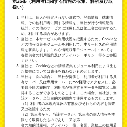
第26条（利用者に関する情報の収集、解析及び取
扱い）
当社は、個人が特定されない形式で、登録情報、端末情
報、その他利用者に関する情報を、当社が行う情報配信、
統計、その他のサービスに活用し又は第三者に提供するた
め、利用する場合があります。
当社は、本サービスの利用状況を把握するため、Cookieな
どの情報収集モジュールを利用して、本サービスの利用情
報を収集します。これら情報収集モジュールについては、
各提供者の利用規約及びプライバシーポリシー等をご参照
ください。
当社は、Cookieなどの情報収集モジュール利用により生じ
た損害については責任を負わないものとします。
当社は、次の場合に、当社が提供し、利用者が利用する共
有サーバー又は専用サーバーにroot権限でアクセスし、必
要最小限の範囲で、利用者が管理するデータを閲覧又は取
得することができるものとします。この場合、当社は、当
該データを、当該目的の範囲内で使用するものとします。
（1）利用者の本規約違反の有無及びそれらの内容を調査
又は確認するため
（2）第三者から、当該データが、第三者の個人情報を権
限なく取得したものであり、又は第
者の知的財産権、プライバシー権、名誉、業務上の信用若