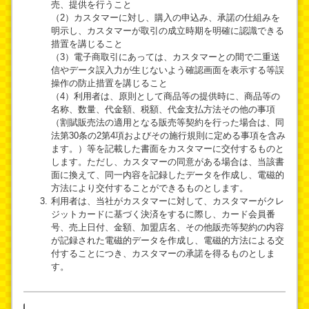
売、提供を行うこと
（2）カスタマーに対し、購入の申込み、承諾の仕組みを
明示し、カスタマーが取引の成立時期を明確に認識できる
措置を講じること
（3）電子商取引にあっては、カスタマーとの間で二重送
信やデータ誤入力が生じないよう確認画面を表示する等誤
操作の防止措置を講じること
（4）利用者は、原則として商品等の提供時に、商品等の
名称、数量、代金額、税額、代金支払方法その他の事項
（割賦販売法の適用となる販売等契約を行った場合は、同
法第30条の2第4項およびその施行規則に定める事項を含み
ます。）等を記載した書面をカスタマーに交付するものと
します。ただし、カスタマーの同意がある場合は、当該書
面に換えて、同一内容を記録したデータを作成し、電磁的
方法により交付することができるものとします。
利用者は、当社がカスタマーに対して、カスタマーがクレ
ジットカードに基づく決済をするに際し、カード会員番
号、売上日付、金額、加盟店名、その他販売等契約の内容
が記録された電磁的データを作成し、電磁的方法による交
付することにつき、カスタマーの承諾を得るものとしま
す。