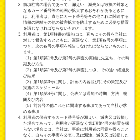
前項柱書の場合であって、漏えい、滅失又は毀損の対象と
なるカード番号等の範囲が拡大するおそれがあるときに
は、利用者は、直ちにカード番号等その他これに関連する
情報の隔離その他の被害拡大を防止するために必要な措置
を講じなければならないものとします。
利用者は、第1項柱書の場合には、直ちにその旨を当社に
対して報告するとともに、遅滞なく、第1項各号の事項に
つき、次の各号の事項を報告しなければならないものとし
ます。
（1）第1項第1号及び第2号の調査の実施に先立ち、その時
期及び方法
（2）第1項第1号及び第2号の調査につき、その途中経過及
び結果
（3）第1項第3号に関し、計画の内容並びにその策定及び
実施のスケジュール
（4）第1項第4号に関し、公表又は通知の時期、方法、範
囲及び内容
（5）前各号の他これらに関連する事項であって当社が求
める事項
利用者の保有するカード番号等が漏えい、滅失又は毀損し
た場合であって、利用者が遅滞なく第1項第4号の措置を採
らない場合には、当社は、事前に利用者の同意を得ること
なく、自らその事実を公表し又は漏洩、滅失又は毀損した