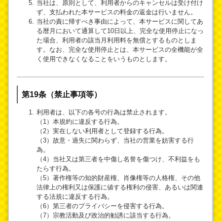
当社は、原則として、利用者からのキャンセルは受け付け
ず、支払われた本サービスの料金の返金は行いません。
当社の責に帰すべき事由によって、本サービスに関してあ
る暦月において通算して10日以上、完全な使用停止になっ
た場合、利用者の該当月利用料を無償とするものとしま
す。なお、完全な使用停止とは、本サービスの全機能が全
く使用できなくなることをいうものとします。
第19条（禁止事項等）
利用者は、以下の各号の行為は禁止されます。
（1）本規約に違反する行為。
（2）実在しない利用者として登録する行為。
（3）故意・過失に関わらず、当社の営業を妨害する行
為。
（4）当社又は第三者を中傷し名誉を傷つけ、不利益をも
たらす行為。
（5）著作権等の知的財産権、肖像権等の人格権、その他
法律上の権利又は保護に値する権利の侵害、あるいは関連
する法規に違反する行為。
（6）第三者のプライバシーを侵害する行為。
（7）宗教活動及び政治的勧誘に該当する行為。