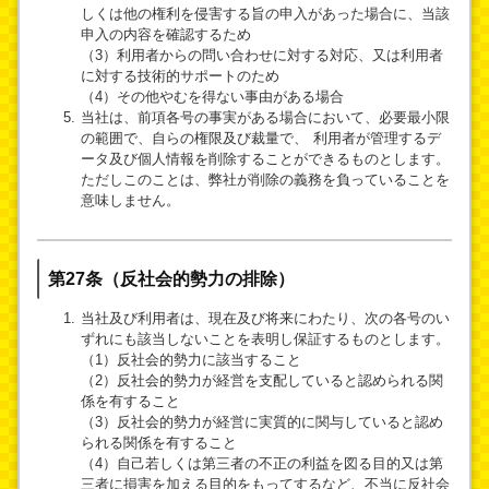
しくは他の権利を侵害する旨の申入があった場合に、当該
申入の内容を確認するため
（3）利用者からの問い合わせに対する対応、又は利用者
に対する技術的サポートのため
（4）その他やむを得ない事由がある場合
当社は、前項各号の事実がある場合において、必要最小限
の範囲で、自らの権限及び裁量で、 利用者が管理するデ
ータ及び個人情報を削除することができるものとします。
ただしこのことは、弊社が削除の義務を負っていることを
意味しません。
第27条（反社会的勢力の排除）
当社及び利用者は、現在及び将来にわたり、次の各号のい
ずれにも該当しないことを表明し保証するものとします。
（1）反社会的勢力に該当すること
（2）反社会的勢力が経営を支配していると認められる関
係を有すること
（3）反社会的勢力が経営に実質的に関与していると認め
られる関係を有すること
（4）自己若しくは第三者の不正の利益を図る目的又は第
三者に損害を加える目的をもってするなど、不当に反社会