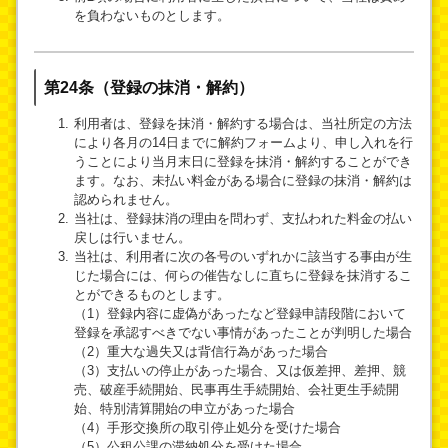
を負わないものとします。
第24条（登録の抹消・解約）
利用者は、登録を抹消・解約する場合は、当社所定の方法
により各月の14日までに解約フォームより、申し入れを行
うことにより当月末日に登録を抹消・解約することができ
ます。なお、未払い料金がある場合に登録の抹消・解約は
認められません。
当社は、登録抹消の理由を問わず、支払われた料金の払い
戻しは行いません。
当社は、利用者に次の各号のいずれかに該当する事由が生
じた場合には、何らの催告なしに直ちに登録を抹消するこ
とができるものとします。
（1）登録内容に虚偽があったなど登録申請段階において
登録を承認すべきでない事情があったことが判明した場合
（2）重大な過失又は背信行為があった場合
（3）支払いの停止があった場合、又は仮差押、差押、競
売、破産手続開始、民事再生手続開始、会社更生手続開
始、特別清算開始の申立があった場合
（4）手形交換所の取引停止処分を受けた場合
（5）公租公課の滞納処分を受けた場合