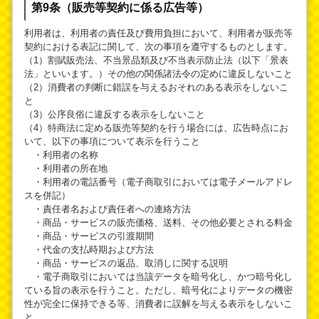
第9条（販売等契約に係る広告等）
利用者は、利用者の責任及び費用負担において、利用者が販売等
契約における表記に関して、次の事項を遵守するものとします。
（1）割賦販売法、不当景品類及び不当表示防止法（以下「景表
法」といいます。）その他の関係諸法令の定めに違反しないこと
（2）消費者の判断に錯誤を与えるおそれのある表示をしないこ
と
（3）公序良俗に違反する表示をしないこと
（4）特商法に定める販売等契約を行う場合には、広告時点にお
いて、以下の事項について表示を行うこと
・利用者の名称
・利用者の所在地
・利用者の電話番号（電子商取引においては電子メールアドレ
スを併記）
・責任者名および責任者への連絡方法
・商品・サービスの販売価格、送料、その他必要とされる料金
・商品・サービスの引渡期間
・代金の支払時期および方法
・商品・サービスの返品、取消しに関する説明
・電子商取引においては当該データを暗号化し、かつ暗号化し
ている旨の表示を行うこと。ただし、暗号化によりデータの機密
性が完全に保持できる等、消費者に誤解を与える表示をしないこ
と