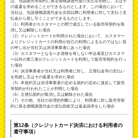
は、当該販売等契約に係る債権譲渡代金の支払を拒絶し、又はそ
の返還を求めることができるものとします。この場合において、
当社は、当該債権譲渡代金を次回以降に利用者に対して支払う支
払金から差し引くことができるものとします。
（1）利用者がカスタマーとの間で成立している販売等契約を取
消し又は解除した場合
（2）クレジットカードが利用された場合において、カスタマー
よりクレジットカードの利用が自己の利用によるものではない旨
の申し出が当社又は決済事業者にあった場合
（3）カスタマーとなるべき資格を有しない申込者及びカスタマ
ー以外の第三者がクレジットカードを利用して販売等契約を行っ
た場合
（4）決済事業者が当社又は利用者に対し、立替払金等の支払い
を拒絶し又はその返還を求めた場合
（5）本規約又は決済事業者の定める規約の定めに違反して販売
等契約が行われたことが判明した場合
（6）立替払契約が取消し又は解除された場合
（7）その他、当社の合理的判断により、利用者に対し販売等契
約に係る債権譲渡代金の支払拒絶又は返金請求をした場合
第12条（クレジットカード決済における利用者の
遵守事項）