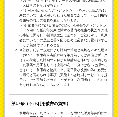
（3）利用者がクレジットカードの有効性等の確認に違反
し又はそのおそれがあるとき
（4）利用者が行ったクレジットカードを用いた販売等契
約について不正利用が行われた場合であって、不正利用等
発生時の対応の義務を履行しないとき。
（5）前各号に掲げる場合のほか、利用者のクレジットカ
ードを用いた販売等契約に関する苦情の発生の状況その他
の事情に照らし、割賦販売法に基づき、当社に対し、利用
者についてその是正改善を図るために必要な措置を講ずる
ことが義務付けられるとき。
当社は、前項の規定により計画の策定と実施を求めた場合
において、利用者が当該計画を策定若しくは実施せず、又
はその策定した計画の内容が当該計画を作成する原因とな
った事案の是正もしくは改善の為に十分ではないと認める
ときには、利用者と協議の上、是正及び改善の為に必要か
つ適切と認められる事項（実施すべき時期を含む。）を提
示し、その実施を求めることができ、利用者は、これに従
わなければならないものとします。
第17条（不正利用被害の負担）
利用者が行ったクレジットカードを用いた販売等契約につ