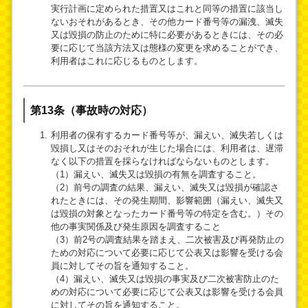
実行計画に定められた措置又はこれと同等の措置に該当し
ないおそれがあるとき、その他カード番号等の漏洩、滅失
又は毀損の防止のために特に必要があるときには、その必
要に応じて当該方法又は態様の変更を求めることができ、
利用者はこれに応じるものとします。
第13条（事故時の対応）
利用者の保有するカード番号等が、漏えい、滅失若しくは
毀損し又はそのおそれが生じた場合には、利用者は、遅滞
なく以下の措置を採らなければならないものとします。
（1）漏えい、滅失又は毀損の有無を調査すること。
（2）前号の調査の結果、漏えい、滅失又は毀損が確認さ
れたときには、その発生期間、影響範囲（漏えい、滅失又
は毀損の対象となったカード番号等の特定を含む。）その
他の事実関係及び発生原因を調査すること
（3）前2号の調査結果を踏まえ、二次被害及び再発防止の
ための対応について必要に応じて公表又は影響を受ける会
員に対してその旨を通知すること。
（4）漏えい、滅失又は毀損の事実及び二次被害防止のた
めの対応について必要に応じて公表又は影響を受ける会員
に対してその旨を通知すること。