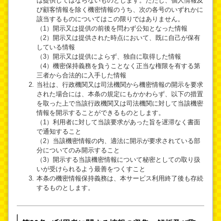
は提供してはならないものとします。ただし、個人情報及
び顧客情報を除く機密情報のうち、次の各号のいずれかに
該当するものについてはこの限りではありません。
（1）開示又は提供の前後を問わず公知となった情報
（2）開示又は提供された時点において、既に自己が保有
している情報
（3）開示又は提供によらず、独自に取得した情報
（4）機密保持義務を負うことなく正当な権限を有する第
三者から合法的に入手した情報
当社は、行政機関又は司法機関から機密情報の開示を要求
された場合には、本条の規定にもかかわらず、以下の措置
を取った上で当該行政機関又は司法機関に対して当該機密
情報を開示することができるものとします。
（1）利用者に対して当該要求があった旨を遅滞なく書面
で通知すること
（2）当該機密情報の内、適法に開示が要求されている部
分についてのみ開示すること
（3）開示する当該機密情報について秘密としての取り扱
いが受けられるよう最善をつくすこと
本条の機密情報保持義務は、本サービス利用終了後も存続
するものとします。