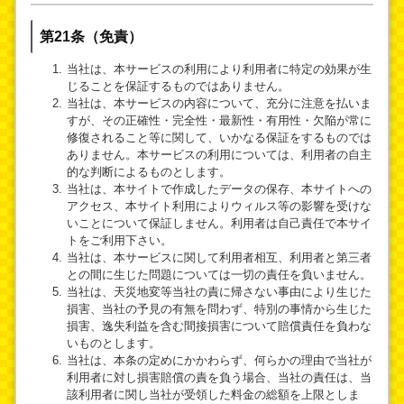
第21条（免責）
当社は、本サービスの利用により利用者に特定の効果が生
じることを保証するものではありません。
当社は、本サービスの内容について、充分に注意を払いま
すが、その正確性・完全性・最新性・有用性・欠陥が常に
修復されること等に関して、いかなる保証をするものでは
ありません。本サービスの利用については、利用者の自主
的な判断によるものとします。
当社は、本サイトで作成したデータの保存、本サイトへの
アクセス、本サイト利用によりウィルス等の影響を受けな
いことについて保証しません。利用者は自己責任で本サイ
トをご利用下さい。
当社は、本サービスに関して利用者相互、利用者と第三者
との間に生じた問題については一切の責任を負いません。
当社は、天災地変等当社の責に帰さない事由により生じた
損害、当社の予見の有無を問わず、特別の事情から生じた
損害、逸失利益を含む間接損害について賠償責任を負わな
いものとします。
当社は、本条の定めにかかわらず、何らかの理由で当社が
利用者に対し損害賠償の責を負う場合、当社の責任は、当
該利用者に関し当社が受領した料金の総額を上限としま