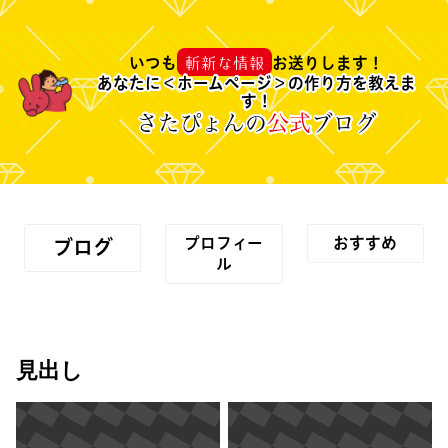
斬新な情報
いつも
お送りします！
あなたに＜ホームページ＞の作り方を教えま
す！
さたぴょん
の
公式
ブログ
プロフィー
おすすめ
ブログ
ル
見出し