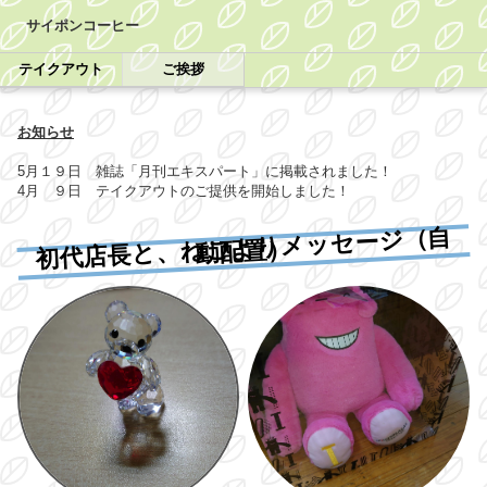
サイポンコーヒー
テイクアウト
ご挨拶
お知らせ
5月１９日 雑誌「月刊エキスパート」に掲載されました！
4月 ９日 テイクアウトのご提供を開始しました！
初代店長と、ねこよりメッセージ（自
動配置）