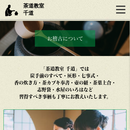
茶道教室
千道
お稽古について
「茶道教室 千道」では
炭手前のすべて・灰形・七事式・
香の炊き方・茶カブキ奉書・壺の紐・茶葉上合・
志野袋・水屋のいろはなど
習得すべき事柄も丁寧にお教えいたします。