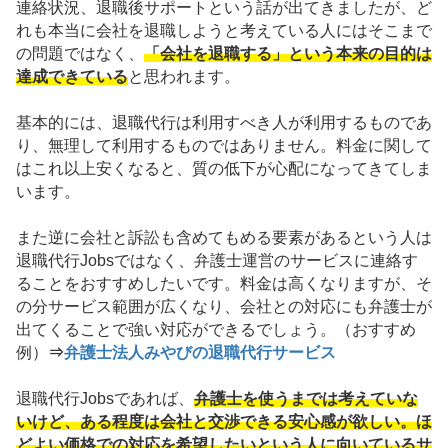
連絡状況、退職後サポートという話が出てきましたが、ど
れも本当に会社を退職しようと考えている人にはそこまで
の問題ではなく、
「会社を退職する」という本来の目的は
達成できている
と思われます。
基本的には、退職代行は利用すべき人が利用するものであ
り、無理して利用するものではありません。料金に関して
はこれ以上安くなると、質の低下が心配になってきてしま
います。
また逆に会社と訴訟も含めてもめる要素があるという人は
退職代行Jobsではなく、弁護士運営のサービスに連絡す
ることをおすすめしたいです。料金は高くなりますが、そ
の分サービス範囲が広くなり、会社との対応にも弁護士が
出てくることで強い対応ができるでしょう。（おすすめ
例）
⇒
弁護士法人みやびの退職代行サービス
退職代行Jobsであれば、
弁護士を使うまでは考えていな
いけど、ある程度は会社と交渉できる安心感が欲しい。ほ
どよい価格での対応を希望したいという人に向いているサ