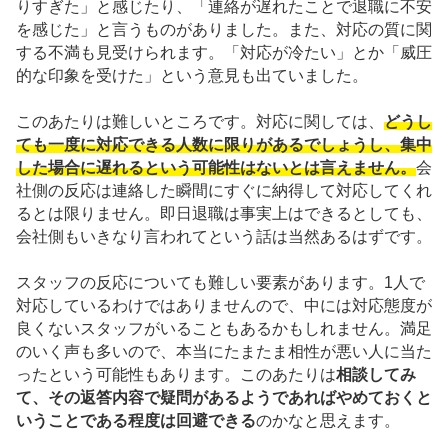
りすぎた」と感じたり、「連絡が遅れたことで退職に不安
を感じた」と言うものがありました。また、対応の質に関
する不満も見受けられます。「対応が冷たい」とか「威圧
的な印象を受けた」という意見も出ていました。
このあたりは難しいところです。対応に関しては、
どうし
ても一度に対応できる人数に限りがあるでしょうし、集中
した場合に遅れるという可能性はないとは言えません。
会
社側の反応は連絡した瞬間にすぐに納得して対応してくれ
るとは限りません。即日退職は事実上はできるとしても、
会社側もいきなり言われてという話は当然あるはずです。
スタッフの反応についても難しい要素があります。1人で
対応しているわけではありませんので、中には対応態度が
良くないスタッフがいることもあるかもしれません。満足
のいく声も多いので、本当にたまたま相性が悪い人に当た
ったという可能性もあります。このあたりは
相談してみ
て、その返答内容で疑問があるようであればやめておくと
いうことである程度は回避できる
のかなと思えます。