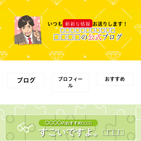
斬新な情報
いつも
お送りします！
□
□
□
□
□
□
□
□
□
□
□
□
□
□
□
の
公式
ブログ
プロフィー
おすすめ
ブログ
ル
◯◯◯◯のおすすめ□□□□
すごいですよ。
□□□
□