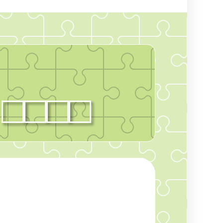
。
□□□
□