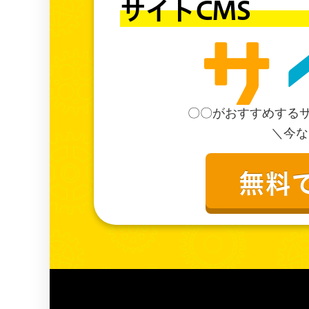
サイトC
〇〇がおすすめする
＼今な
無料