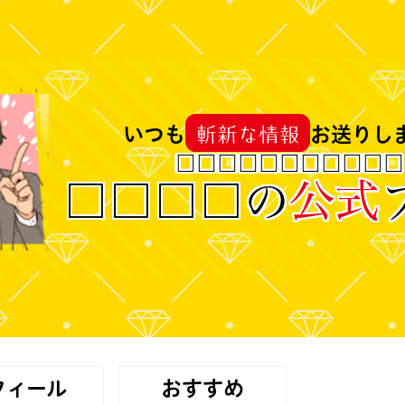
斬新な情報
いつも
お送りし
□
□
□
□
□
□
□
□
□
□
□
□
□
□
□
の
公式
フィール
おすすめ