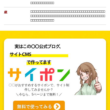
□
□
□
□
□
□
□
□
□
□
□
□
□
□
□
□
□
□
□
□
□
□
□
□
□
□
□
□
□
□
□
□
□
□
□
□
□
□
□
□
□
□
□
□
□
□
□
□
□
□
歳
□
□
□
□
□
□
□
□
□
□
□
□
□
□
□
□
□
□
□
□
□
□
□
□
□
□
□
□
□
□
□
□
□
□
□
□
□
□
□
□
□
□
□
□
□
□
□
□
□
□
実はこの〇〇公式ブログ、
サイトCMS
で作ってます
〇〇がおすすめするサイポンで、サイト制
作してみませんか？
＼今なら、5ページまで無料！／
無料で使ってみる