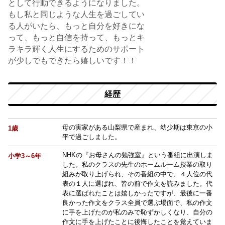
として行動できるようになりました。
もし私と同じような人生を過ごしてい
る人がいたら、もっと自分を好きにな
って、もっと自信を持って、もっとキ
ラキラ輝く人生にするためのサポート
が少しでもできたら嬉しいです！！
経歴
母の実家がある山梨県で産まれ、幼少期は東京の小
1歳
平で過ごしました。
NHKの『お母さんの勉強室』という番組に出演しま
小学3～6年
した。私のクラスの先生のホームルーム授業の取り
組みが取り上げられ、その番組の中で、４人位の代
表の１人に選ばれ、皆の前で作文を読みました。代
表に選ばれたことは嬉しかったですが、最後に一番
良かった作文をクラス全員で選ぶ場面で、私の作文
に手を上げたのが私のみで恥ずかしくなり、自分の
作文に手を上げたことに後悔したことを覚えていま