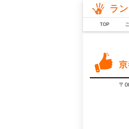
ラン
TOP
京
〒0