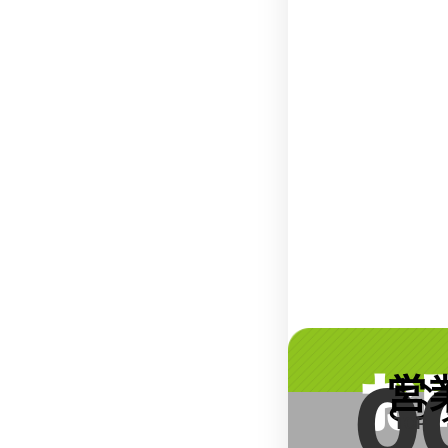
お
0
営
お
TOP