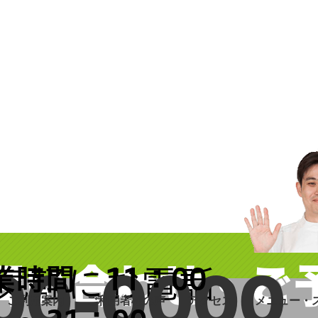
問い合わせ・ご
00-0000
業時間 11：00
気軽にお電話
ご利用案内
ご利用者様の声
アクセス
メニュー・