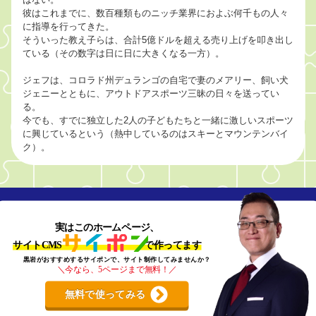
彼はこれまでに、数百種類ものニッチ業界におよぶ何千もの人々
に指導を行ってきた。
そういった教え子らは、合計5億ドルを超える売り上げを叩き出し
ている（その数字は日に日に大きくなる一方）。
ジェフは、コロラド州デュランゴの自宅で妻のメアリー、飼い犬
ジェニーとともに、アウトドアスポーツ三昧の日々を送ってい
る。
今でも、すでに独立した2人の子どもたちと一緒に激しいスポーツ
に興じているという（熱中しているのはスキーとマウンテンバイ
ク）。
実はこのホームページ、
サイトCMS で作ってます
黒岩がおすすめするサイポンで、サイト制作してみませんか？
＼今なら、5ページまで無料！／
無料で使ってみる