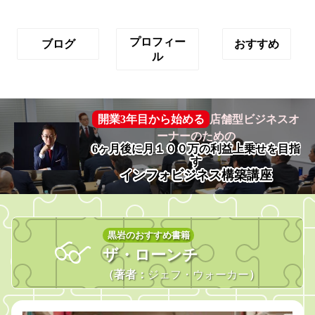
プロフィー
ブログ
おすすめ
ル
開業3年目から始める
店舗型ビジネスオ
ーナーのための
6ヶ月後に月１００万の利益上乗せを目指
す
インフォビジネス構築講座
黒岩のおすすめ書籍
ザ・ローンチ
（著者：
ジェフ・ウォーカー
）