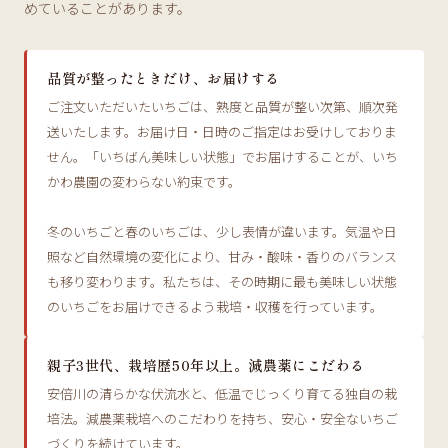
めていることがあります。
品質が整ったときだけ、お届けする
ご注文いただいたいちごは、熟度と品質が整い次第、順次発
送いたします。お届け日・日時のご指定はお受けしておりま
せん。「いちばん美味しい状態」でお届けすることが、いち
かわ農園の変わらない約束です。
冬のいちごと春のいちごは、少し表情が違います。気温や日
照など自然環境の変化により、甘み・酸味・香りのバランス
も移り変わります。私たちは、その時期に最も美味しい状態
のいちごをお届けできるよう栽培・収穫を行っています。
親子3世代、栽培歴50年以上。減農薬にこだわる
安倍川の清らかな伏流水と、低温でじっくり育てる独自の栽
培法。減農薬栽培へのこだわりを持ち、安心・安全ないちご
づくりを続けています。