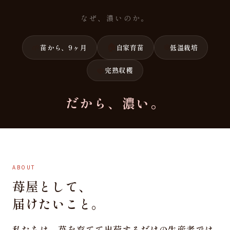
なぜ、濃いのか。
🏠
❄️
🌱
苗から、9ヶ月
自家育苗
低温栽培
🍓
完熟収穫
だから、濃い。
ABOUT
苺屋として、
届けたいこと。
私たちは、苺を育てて出荷するだけの生産者では