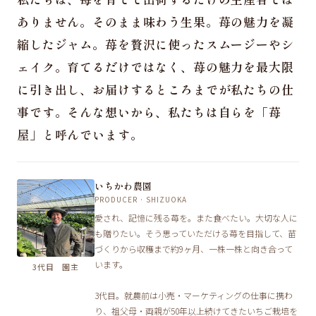
ありません。そのまま味わう生果。苺の魅力を凝
縮したジャム。苺を贅沢に使ったスムージーやシ
ェイク。育てるだけではなく、苺の魅力を最大限
に引き出し、お届けするところまでが私たちの仕
事です。そんな想いから、私たちは自らを「苺
屋」と呼んでいます。
いちかわ農園
PRODUCER · SHIZUOKA
愛され、記憶に残る苺を。また食べたい。大切な人に
も贈りたい。そう思っていただける苺を目指して、苗
づくりから収穫まで約9ヶ月、一株一株と向き合って
います。
3代目 園主
3代目。就農前は小売・マーケティングの仕事に携わ
り、祖父母・両親が50年以上続けてきたいちご栽培を