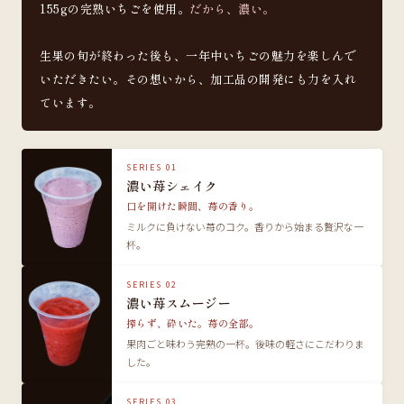
155gの完熟いちごを使用。
だから、濃い。
生果の旬が終わった後も、一年中いちごの魅力を楽しんで
いただきたい。その想いから、加工品の開発にも力を入れ
ています。
SERIES 01
濃い苺シェイク
口を開けた瞬間、苺の香り。
ミルクに負けない苺のコク。香りから始まる贅沢な一
杯。
SERIES 02
濃い苺スムージー
搾らず、砕いた。苺の全部。
果肉ごと味わう完熟の一杯。後味の軽さにこだわりま
した。
SERIES 03