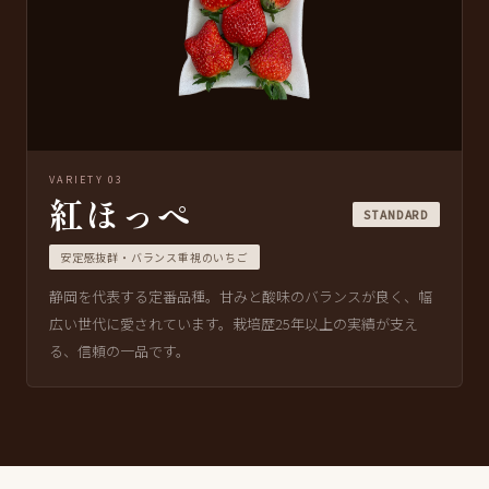
VARIETY 03
紅ほっぺ
STANDARD
安定感抜群・バランス重視のいちご
静岡を代表する定番品種。甘みと酸味のバランスが良く、幅
広い世代に愛されています。栽培歴25年以上の実績が支え
る、信頼の一品です。