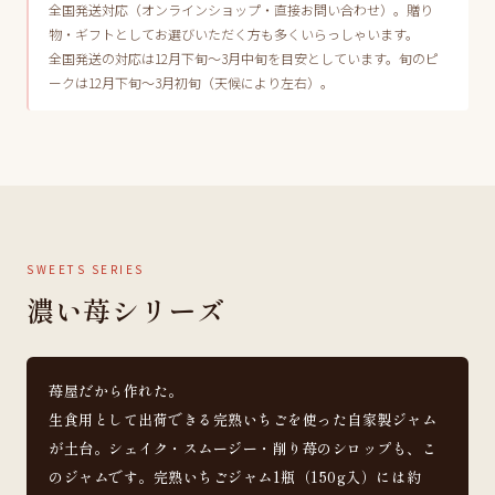
全国発送対応（オンラインショップ・直接お問い合わせ）。贈り
物・ギフトとしてお選びいただく方も多くいらっしゃいます。
全国発送の対応は12月下旬〜3月中旬を目安としています。旬のピ
ークは12月下旬〜3月初旬（天候により左右）。
SWEETS SERIES
濃い苺シリーズ
苺屋だから作れた。
生食用として出荷できる完熟いちごを使った自家製ジャム
が土台。シェイク・スムージー・削り苺のシロップも、こ
のジャムです。完熟いちごジャム1瓶（150g入）には約