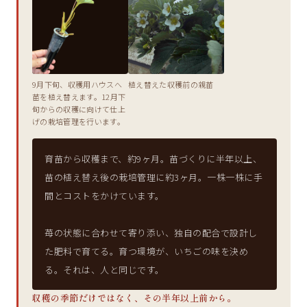
9月下旬、収穫用ハウスへ
植え替えた収穫前の親苗
苗を植え替えます。12月下
旬からの収穫に向けて仕上
げの栽培管理を行います。
育苗から収穫まで、約9ヶ月。苗づくりに半年以上、
苗の植え替え後の栽培管理に約3ヶ月。一株一株に手
間とコストをかけています。
苺の状態に合わせて寄り添い、独自の配合で設計し
た肥料で育てる。育つ環境が、いちごの味を決め
る。それは、人と同じです。
収穫の季節だけではなく、その半年以上前から。