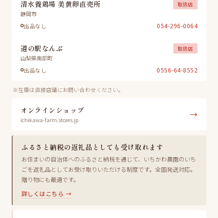
清水養鶏場 美黄卵直売所
取扱店
静岡市
054-296-0064
出品なし
道の駅なんぶ
取扱店
山梨県南部町
0556-64-8552
出品なし
※在庫は直接店舗にお問い合わせください。
オンラインショップ
→
ichikawa-farm.stores.jp
ふるさと納税の返礼品としても受け取れます
お住まいの自治体へのふるさと納税を通じて、いちかわ農園のいち
ごを返礼品としてお受け取りいただける制度です。全国発送対応。
贈り物にも最適です。
詳しくはこちら →