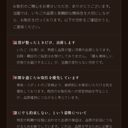
お取引のご関心をお寄せいただき、ありがとうございます。
当園では、いちごの品質と長期的な関係性を大切にしなが
ら、お取引を行っております。以下の方針をご確認のうえ、
ご連絡ください。
品質が整ったときだけ、出荷します
いちご（生果）は、熟度と品質が整い次第の出荷となります。
日時・期日のご指定はお受けしておりません。「最も美味しい
状態でお届けすること」が、当園の変わらない方針です。
年間を通じたお取引を優先しています
単発・スポットのご依頼より、継続的にお取引いただける先を
優先しております。既存のお取引先への安定供給を守ること
が、品質維持につながると考えています。
誰にでも約束しない、という姿勢について
特定の時期や日程に合わせた出荷の保証は、品質の妥協につな
がるためお断りしています。これは、品質を守るために必要な