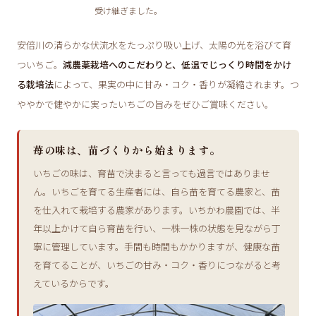
受け継ぎました。
安倍川の清らかな伏流水をたっぷり吸い上げ、太陽の光を浴びて育
ついちご。
減農薬栽培へのこだわりと、低温でじっくり時間をかけ
る栽培法
によって、果実の中に甘み・コク・香りが凝縮されます。つ
ややかで健やかに実ったいちごの旨みをぜひご賞味ください。
苺の味は、苗づくりから始まります。
いちごの味は、育苗で決まると言っても過言ではありませ
ん。いちごを育てる生産者には、自ら苗を育てる農家と、苗
を仕入れて栽培する農家があります。いちかわ農園では、半
年以上かけて自ら育苗を行い、一株一株の状態を見ながら丁
寧に管理しています。手間も時間もかかりますが、健康な苗
を育てることが、いちごの甘み・コク・香りにつながると考
えているからです。