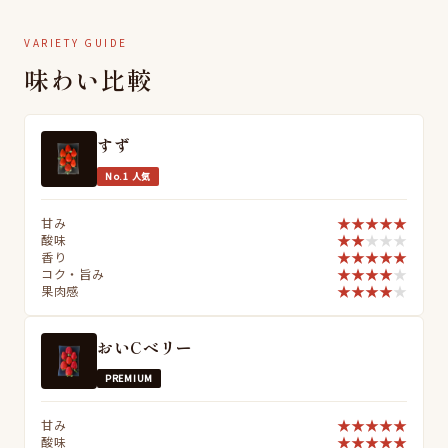
VARIETY GUIDE
味わい比較
すず
No.1 人気
★
★
★
★
★
甘み
★
★
★
★
★
酸味
★
★
★
★
★
香り
★
★
★
★
★
コク・旨み
★
★
★
★
★
果肉感
おいCベリー
PREMIUM
★
★
★
★
★
甘み
★
★
★
★
★
酸味