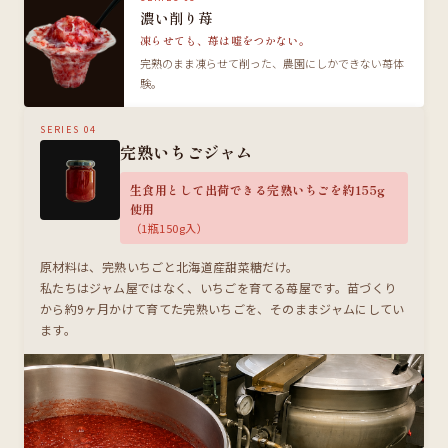
濃い削り苺
凍らせても、苺は嘘をつかない。
完熟のまま凍らせて削った、農園にしかできない苺体
験。
SERIES 04
完熟いちごジャム
生食用として出荷できる完熟いちごを約155g
使用
（1瓶150g入）
原材料は、完熟いちごと北海道産甜菜糖だけ。
私たちはジャム屋ではなく、いちごを育てる苺屋です。苗づくり
から約9ヶ月かけて育てた完熟いちごを、そのままジャムにしてい
ます。