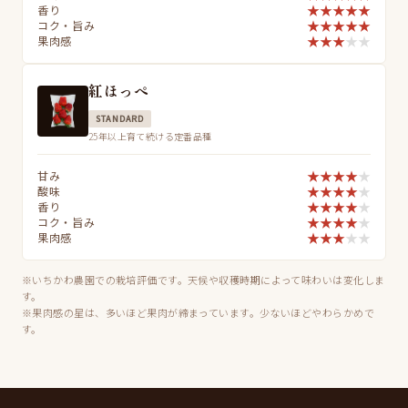
★
★
★
★
★
香り
★
★
★
★
★
コク・旨み
★
★
★
★
★
果肉感
紅ほっぺ
STANDARD
25年以上育て続ける定番品種
★
★
★
★
★
甘み
★
★
★
★
★
酸味
★
★
★
★
★
香り
★
★
★
★
★
コク・旨み
★
★
★
★
★
果肉感
※いちかわ農園での栽培評価です。天候や収穫時期によって味わいは変化しま
す。
※果肉感の星は、多いほど果肉が締まっています。少ないほどやわらかめで
す。