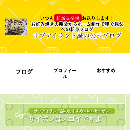
斬新な情報
いつも
お送りします！
お好み焼きの親父からホーム制作で稼ぐ親父
への転身ブログ
サブアイランド誠
の
公式
ブログ
プロフィー
おすすめ
ブログ
ル
サブアイランド誠のおすすめＣＭＳサイポン
サイポンはスゴイですよ