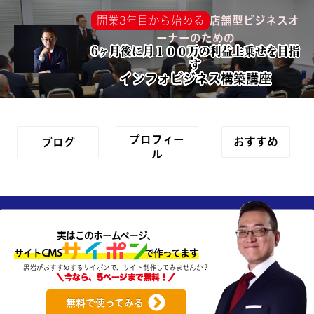
店舗型ビジネスオ
開業3年目から始める
ーナーのための
6ヶ月後に月１００万の利益上乗せを目指
す
インフォビジネス構築講座
プロフィー
おすすめ
ブログ
ル
実はこのホームページ、
サイトCMS で作ってます
黒岩がおすすめするサイポンで、サイト制作してみませんか？
＼今なら、5ページまで無料！／
無料で使ってみる