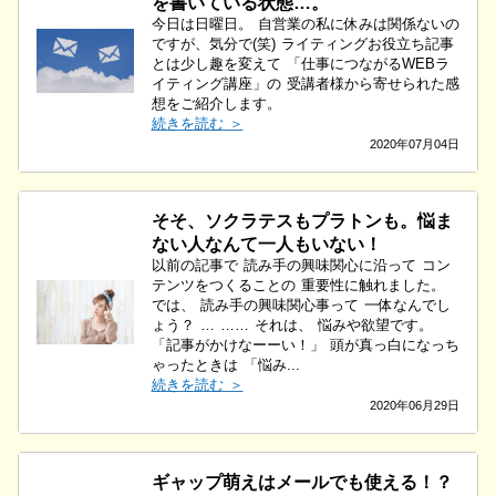
を書いている状態…。
今日は日曜日。 自営業の私に休みは関係ないの
ですが、気分で(笑) ライティングお役立ち記事
とは少し趣を変えて 「仕事につながるWEBラ
イティング講座」の 受講者様から寄せられた感
想をご紹介します。
続きを読む ＞
2020年07月04日
そそ、ソクラテスもプラトンも。悩ま
ない人なんて一人もいない！
以前の記事で 読み手の興味関心に沿って コン
テンツをつくることの 重要性に触れました。
では、 読み手の興味関心事って 一体なんでし
ょう？ … …… それは、 悩みや欲望です。
「記事がかけなーーい！」 頭が真っ白になっち
ゃったときは 「悩み...
続きを読む ＞
2020年06月29日
ギャップ萌えはメールでも使える！？