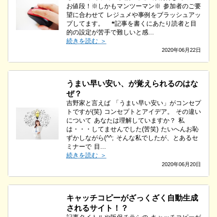
お値段！※しかもマンツーマン※ 参加者のご要
望に合わせて レジュメや事例をブラッシュアッ
プしてます。 ❝記事を書くにあたり読者と目
的の設定が苦手で難しいと感...
続きを読む ＞
2020年06月22日
うまい早い安い、が覚えられるのはな
ぜ？
吉野家と言えば 「うまい早い安い」がコンセプ
トですが(笑) コンセプトとアイデア。 その違い
について あなたは理解していますか？ 私
は・・・してませんでした(苦笑) たいへんお恥
ずかしながら(^^; そんな私でしたが、とあるセ
ミナーで 目...
続きを読む ＞
2020年06月20日
キャッチコピーがざっくざく自動生成
されるサイト！？