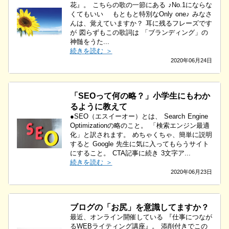
花』。 こちらの歌の一節にある ♪No.1にならな
くてもいい もともと特別なOnly one♪ みなさ
んは、覚えていますか？ 耳に残るフレーズです
が 図らずもこの歌詞は 「ブランディング」の
神髄をうた...
続きを読む ＞
2020年06月24日
「SEOって何の略？」小学生にもわか
るように教えて
●SEO（エスイーオー）とは、 Search Engine
Optimizationの略のこと。 「検索エンジン最適
化」と訳されます。 めちゃくちゃ、簡単に説明
すると Google 先生に気に入ってもらうサイト
にすること。 CTA記事に続き 3文字ア...
続きを読む ＞
2020年06月23日
ブログの「お尻」を意識してますか？
最近、オンライン開催している 『仕事につなが
るWEBライティング講座』。 添削付きでこの