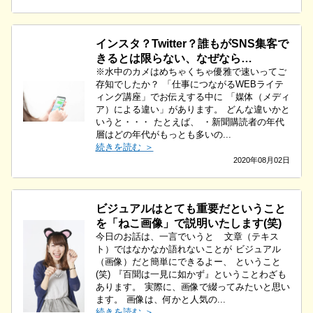
インスタ？Twitter？誰もがSNS集客で
きるとは限らない、なぜなら…
※水中のカメはめちゃくちゃ優雅で速いってご
存知でしたか？ 「仕事につながるWEBライテ
ィング講座」でお伝えする中に 「媒体（メディ
ア）による違い」があります。 どんな違いかと
いうと・・・ たとえば、 ・新聞購読者の年代
層はどの年代がもっとも多いの...
続きを読む ＞
2020年08月02日
ビジュアルはとても重要だということ
を「ねこ画像」で説明いたします(笑)
今日のお話は、一言でいうと 文章（テキス
ト）ではなかなか語れないことが ビジュアル
（画像）だと簡単にできるよー、 ということ
(笑) 『百聞は一見に如かず』ということわざも
あります。 実際に、画像で綴ってみたいと思い
ます。 画像は、何かと人気の...
続きを読む ＞