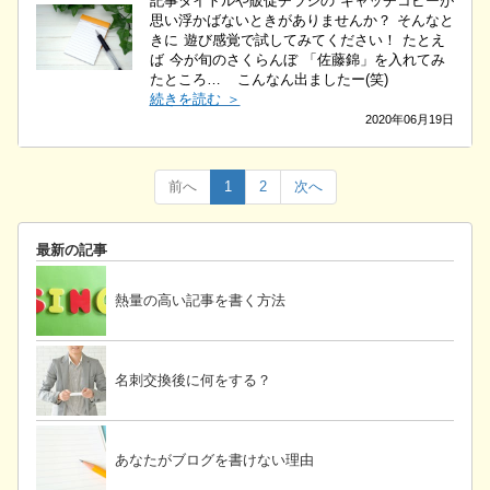
記事タイトルや販促チラシの キャッチコピーが
思い浮かばないときがありませんか？ そんなと
きに 遊び感覚で試してみてください！ たとえ
ば 今が旬のさくらんぼ 「佐藤錦」を入れてみ
たところ… こんなん出ましたー(笑)
続きを読む ＞
2020年06月19日
前へ
1
2
次へ
最新の記事
熱量の高い記事を書く方法
名刺交換後に何をする？
あなたがブログを書けない理由