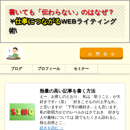
書いても「伝わらない」のはなぜ？
￥
仕事につながる
WEBライティング
術\
お 問 合 せ
ブログ
プロフィール
セミナー
熱量の高い記事を書く方法
えー、お察しのとおり、 私は「歌うこと」が大
好きです♪（笑） 「好きこそものの上手なれ」
と言いますが 「下手の横好き」とも言います。
私の歌唱力がどのレベルかはさておき 好きな
人や趣味については 誰でもたくさん語れるし、
熱も自然とこ...
続きを読む ＞