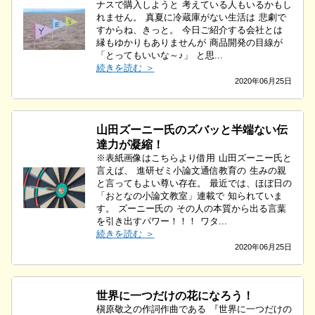
ナスで購入しようと 考えている人もいるかもし
れません。 真夏に冷蔵庫がない生活は 悲劇で
すからね、きっと。 今日ご紹介する会社とは
縁もゆかりもありませんが 商品開発の目線が
「とってもいいな～♪」 と思...
続きを読む ＞
2020年06月25日
山田ズーニー氏のズバッと半端ない伝
達力が凝縮！
※表紙画像はこちらより借用 山田ズーニー氏と
言えば、 進研ゼミ小論文通信教育の 生みの親
と言ってもよい尊い存在。 最近では、ほぼ日の
「おとなの小論文教室」連載で 知られていま
す。 ズーニー氏の その人の本質から出る言葉
を引き出すパワー！！！ ワタ...
続きを読む ＞
2020年06月25日
世界に一つだけの花になろう！
槇原敬之の作詞作曲である 『世界に一つだけの