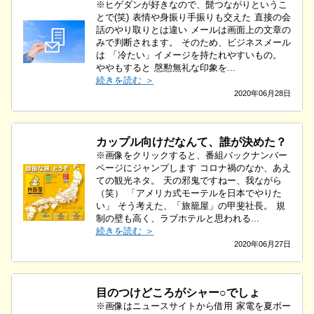
※ヒゲダンが好きなので、髭つながりというこ
とで(笑) 表情や身振り手振りも交えた 直接の会
話のやり取りとは違い メールは画面上の文章の
みで判断されます。 そのため、ビジネスメール
は 「冷たい」イメージを持たれやすいもの。
ややもすると 慇懃無礼な印象を...
続きを読む ＞
2020年06月28日
カップル向けだなんて、誰が決めた？
※画像をクリックすると、番組バックナンバー
ページにジャンプします コロナ禍のなか、あえ
ての観光ネタ。 天の邪鬼ですねー、我ながら
（笑） 「アメリカ式モーテルを日本でやりた
い」 そう考えた、「旅籠屋」の甲斐社長。 規
制の壁も高く、ラブホテルと思われる...
続きを読む ＞
2020年06月27日
目のつけどころがシャー○でしょ
※画像はニュースサイトから借用 家電を夏ボー