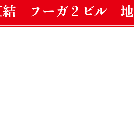
直結 フーガ２ビル 地