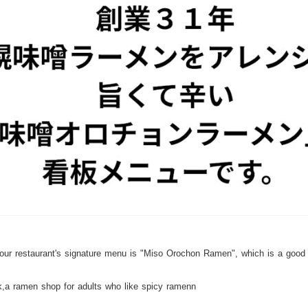
 our restaurant's signature menu is "Miso Orochon Ramen", which is a good
a ramen shop for adults who like spicy ramenn