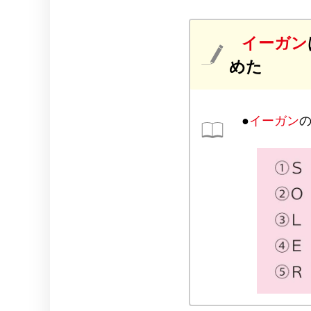
イーガン
めた
●
イーガン
の