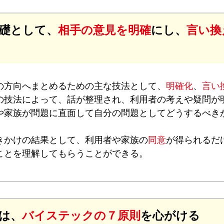
礎として、
相手の意見を明確
にし、
言い換
方向へまとめるための主な技法として、
明確化
、
言い
の技法によって、話が整理され、利用者の考えや疑問が
や家族が問題に直面して自分の問題としてどうするべき
かけの結果として、利用者や家族の
同意
が得られるだ
ことを理解してもらうことができる。
は、
バイステックの７原則
を心がける