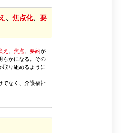
え
、
焦点化
、
要
換え
、
焦点
、
要約
が
明らかになる。その
か取り組めるように
けでなく、介護福祉