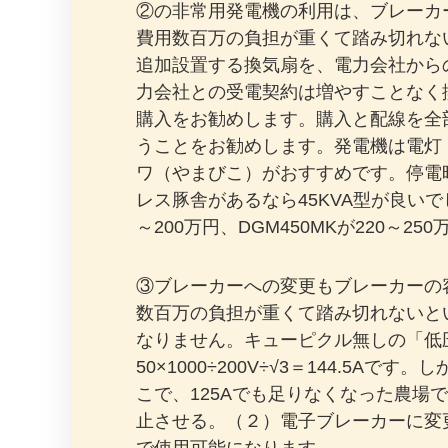
②の非常用発電機の利用は、ブレーカ
費用数百万の負担が重くて踏み切れな
追加設置する換気扇を、電力会社から
力会社との受電契約は増やすことなく
購入をお勧めします。購入と配線を全
うことをお勧めします。発電機は電灯（
ワ（やまびこ）がおすすめです。停電時
レス豚舎があるなら45KVA型が良いで
～200万円、DGM450MKが220
③ブレーカーへの変更もブレーカーの
数百万の負担が重くて踏み切れないと
なりません。キューピクル無しの「低圧
50×1000÷200V÷√3＝144.5
こで、125Aでも足りなくなった農場
止させる。（２）電子ブレーカーに変