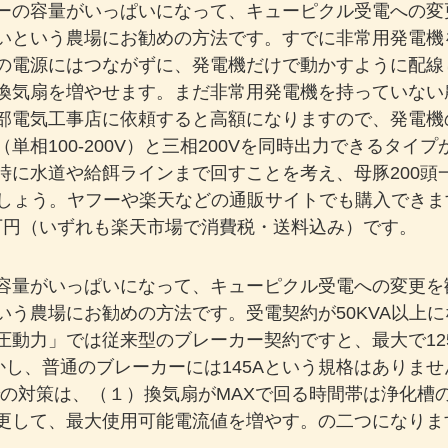
ーの容量がいっぱいになって、キューピクル受電への変
いという農場にお勧めの方法です。すでに非常用発電機
の電源にはつながずに、発電機だけで動かすように配線
換気扇を増やせます。まだ非常用発電機を持っていない
部電気工事店に依頼すると高額になりますので、発電機
単相100-200V）と三相200Vを同時出力できるタイ
に水道や給餌ラインまで回すことを考え、母豚200頭一
しょう。ヤフーや楽天などの通販サイトでも購入できます。
～250万円（いずれも楽天市場で消費税・送料込み）です。
容量がいっぱいになって、キューピクル受電への変更を
いう農場にお勧めの方法です。受電契約が50KVA以上
動力」では従来型のブレーカー契約ですと、最大で125
Aです。しかし、普通のブレーカーには145Aという規格はありま
での対策は、（１）換気扇がMAXで回る時間帯は浄化
更して、最大使用可能電流値を増やす。の二つになります