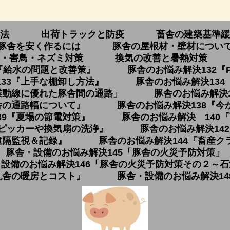
法
出荷トラックと防疫
畜舎の建築基準緩
豚舎を安く作るには
豚舎の屋根材・壁材につい
・害鳥・ネズミ対策
換気の改善と暑熱対策
『給水の問題と改善策』
豚舎のお悩み解決132『
33『上手な棚卸し方法』
豚舎のお悩み解決13
業動線に優れた豚舎間の通路」
豚舎のお悩み解決
舎の通路幅について』
豚舎のお悩み解決138『
39『夏場の節電対策』
豚舎のお悩み解決 140
『ピッカーや換気扇の洗浄』
豚舎のお悩み解決14
遠隔監視＆記録』
豚舎のお悩み解決144『畜産
豚舎・設備のお悩み解決145「豚舎の火災予防対策」
設備のお悩み解決146「豚舎の火災予防対策その２～
乳舎の暖房とコスト』
豚舎・設備のお悩み解決1