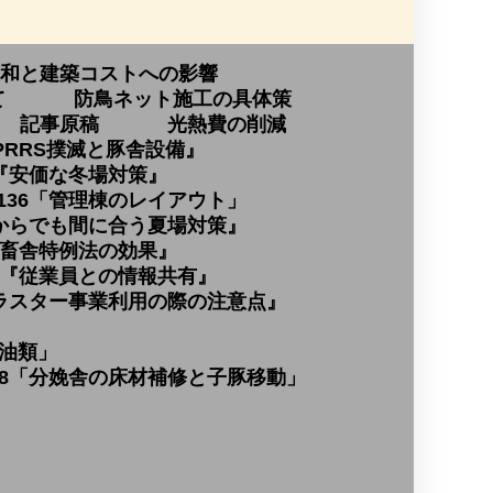
和と建築コストへの影響
て
防鳥ネット施工の具体策
記事原稿
光熱費の削減
PRRS撲滅と豚舎設備』
4『安価な冬場対策』
136「管理棟のレイアウト」
今からでも間に合う夏場対策』
『畜舎特例法の効果』
2『従業員との情報共有』
クラスター事業利用の際の注意点』
石油類」
48「分娩舎の床材補修と子豚移動」