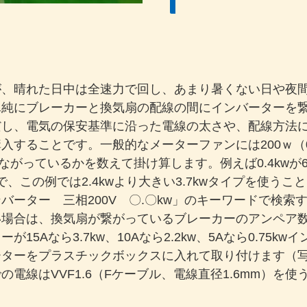
が、晴れた日中は全速力で回し、あまり暑くない日や夜
単純にブレーカーと換気扇の配線の間にインバーターを
だし、電気の保安基準に沿った電線の太さや、配線方法
ことです。一般的なメーターファンには200ｗ（0.2kw）
がっているかを数えて掛け算します。例えば0.4kwが6
3.7なので、この例では2.4kwより大きい3.7kwタイプを
バーター 三相200V 〇.〇kw」のキーワードで検索
い場合は、換気扇が繋がっているブレーカーのアンペア
5Aなら3.7kw、10Aなら2.2kw、5Aなら0.75k
ーターをプラスチックボックスに入れて取り付けます（
電線はVVF1.6（Fケーブル、電線直径1.6mm）を